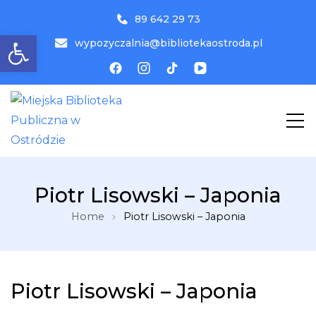
89 642 29 73
Otwórz pasek narzędzi
wypozyczalnia@bibliotekaostroda.pl
MBP
Miejska Biblioteka Publiczna w
Piotr Lisowski – Japonia
Ostródzie
Home
Piotr Lisowski – Japonia
Piotr Lisowski – Japonia