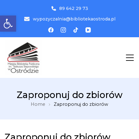
89 642 29 73
Otwórz pasek narzędzi
wypozyczalnia@bibliotekaostroda.pl
MBP
Miejska Biblioteka Publiczna w
Zaproponuj do zbiorów
Ostródzie
Home
Zaproponuj do zbiorów
Zaproponuj do zbiorów