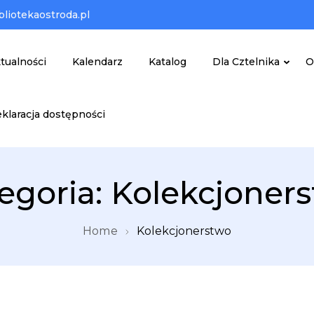
liotekaostroda.pl
tualności
Kalendarz
Katalog
Dla Cztelnika
O
klaracja dostępności
zna w Ostródzie
egoria:
Kolekcjoner
Home
Kolekcjonerstwo