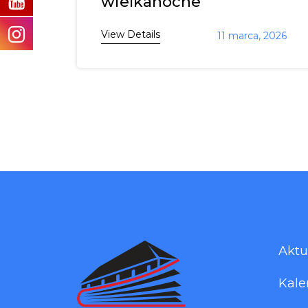
wielkanocne
View Details
11 marca, 2026
Aktu
Kale