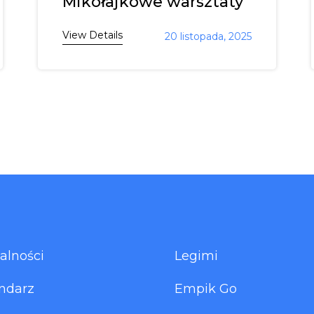
Mikołajkowe warsztaty
View Details
20 listopada, 2025
alności
Legimi
ndarz
Empik Go