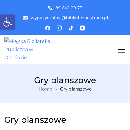
89 642 29 73
Otwórz pasek narzędzi
wypozyczalnia@bibliotekaostroda.pl
MBP
Miejska Biblioteka Publiczna w
Gry planszowe
Ostródzie
Home
Gry planszowe
Gry planszowe