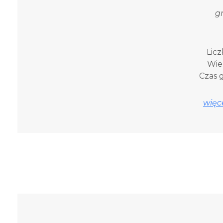
g
Licz
Wiek
Czas g
więce