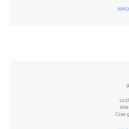
więce
g
Licz
Wiek
Czas g