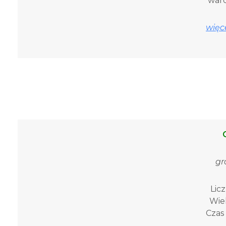
warc
więce
gr
Licz
Wiek
Czas 