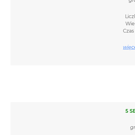
gr
Licz
Wiek
Czas 
więce
5 S
g