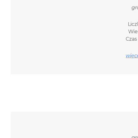
gr
Licz
Wiek
Czas 
więce
gr