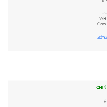
Li
Wiek
Czas 
więce
CHIŃ
g