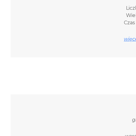
Licz
Wiek
Czas 
więce
g