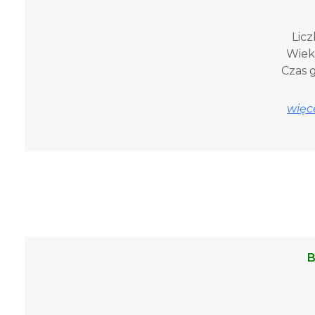
Licz
Wiek 
Czas g
więce
B