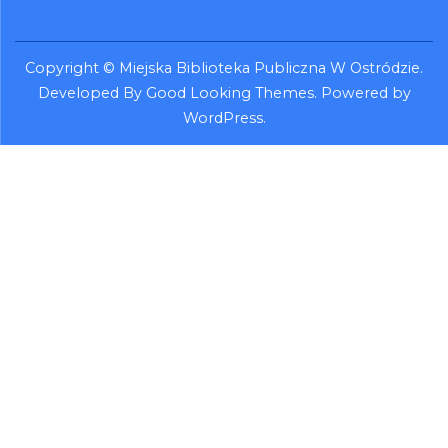
Copyright ©
Miejska Biblioteka Publiczna W Ostródzie
.
Developed By
Good Looking Themes
.
Powered by
WordPress
.