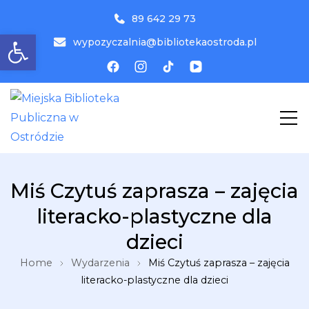
89 642 29 73
Otwórz pasek narzędzi
wypozyczalnia@bibliotekaostroda.pl
MBP
Miejska Biblioteka Publiczna w
Miś Czytuś zaprasza – zajęcia
Ostródzie
literacko-plastyczne dla
dzieci
Home
Wydarzenia
Miś Czytuś zaprasza – zajęcia
literacko-plastyczne dla dzieci