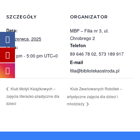
SZCZEGÓŁY
ORGANIZATOR
Data:
MBP – Filia nr 3, ul.
Chrobrego 2
12 czerwca, 2025
Telefon
Czas:
89 646 78 02, 573 189 917
4:00 pm - 5:00 pm
UTC+0
E-mail
filia@bibliotekaostroda.pl
Klub Zwariowanych Robótek –
Klub Motyli Książkowych –
zajęcia literacko-plastyczne dla
artystyczne zajęcia dla dzieci i
dzieci
młodzieży