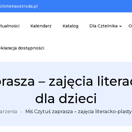
liotekaostroda.pl
tualności
Kalendarz
Katalog
Dla Cztelnika
O
klaracja dostępności
zna w Ostródzie
rasza – zajęcia liter
dla dzieci
rzenia
Miś Czytuś zaprasza – zajęcia literacko-plasty