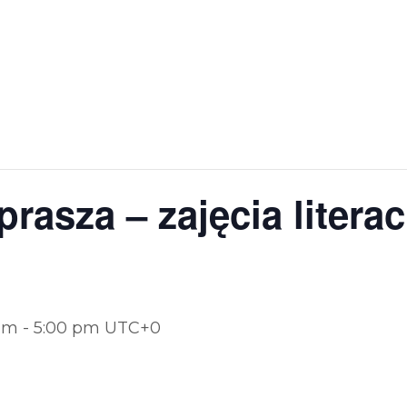
prasza – zajęcia litera
 pm
-
5:00 pm
UTC+0