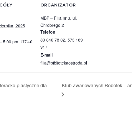
GÓŁY
ORGANIZATOR
MBP – Filia nr 3, ul.
Chrobrego 2
iernika, 2025
Telefon
89 646 78 02, 573 189
 - 5:00 pm
UTC+0
917
E-mail
filia@bibliotekaostroda.pl
teracko-plastyczne dla
Klub Zwariowanych Robótek – arty