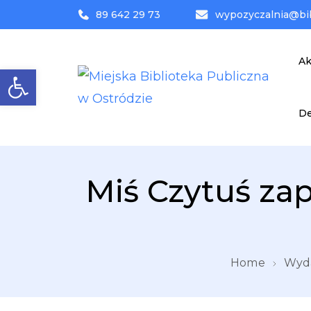
89 642 29 73
wypozyczalnia@bib
Ak
Otwórz pasek narzędzi
De
MBP
Miejska Biblioteka Public
Miś Czytuś zap
Home
Wyda