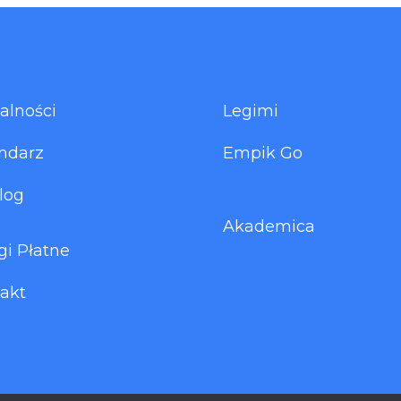
alności
Legimi
ndarz
Empik Go
log
Akademica
gi Płatne
akt